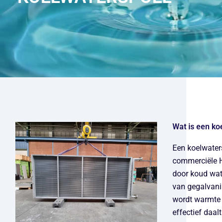
Wat is een ko
Een koelwaters
commerciële H
door koud wat
van gegalvanis
wordt warmte 
effectief daalt