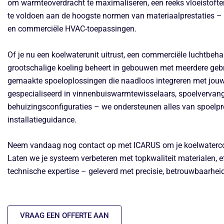
om warmteoverdracht te maximaliseren, een reeks vloeistoft
te voldoen aan de hoogste normen van materiaalprestaties – 
en commerciële HVAC-toepassingen.
Of je nu een koelwaterunit uitrust, een commerciële luchtbeha
grootschalige koeling beheert in gebouwen met meerdere geb
gemaakte spoeloplossingen die naadloos integreren met jouw
gespecialiseerd in vinnenbuiswarmtewisselaars, spoelvervan
behuizingsconfiguraties – we ondersteunen alles van spoelpre
installatieguidance.
Neem vandaag nog contact op met ICARUS om je koelwatercoi
Laten we je systeem verbeteren met topkwaliteit materialen, ef
technische expertise – geleverd met precisie, betrouwbaarhei
VRAAG EEN OFFERTE AAN