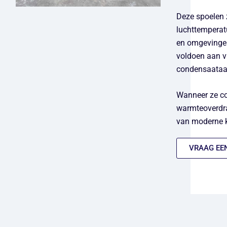
Deze spoelen 
luchttemperatu
en omgevingen
voldoen aan vl
condensaataan
Wanneer ze co
warmteoverdrac
van moderne k
VRAAG EE