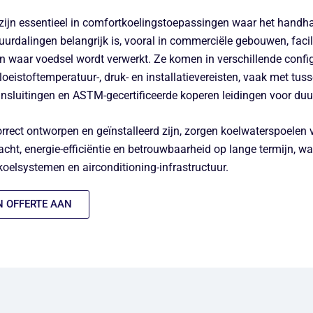
zijn essentieel in comfortkoelingstoepassingen waar het handh
urdalingen belangrijk is, vooral in commerciële gebouwen, facil
 waar voedsel wordt verwerkt. Ze komen in verschillende config
oeistoftemperatuur-, druk- en installatievereisten, vaak met tu
sluitingen en ASTM-gecertificeerde koperen leidingen voor duu
rrect ontworpen en geïnstalleerd zijn, zorgen koelwaterspoelen
ht, energie-efficiëntie en betrouwbaarheid op lange termijn, w
oelsystemen en airconditioning-infrastructuur.
N OFFERTE AAN