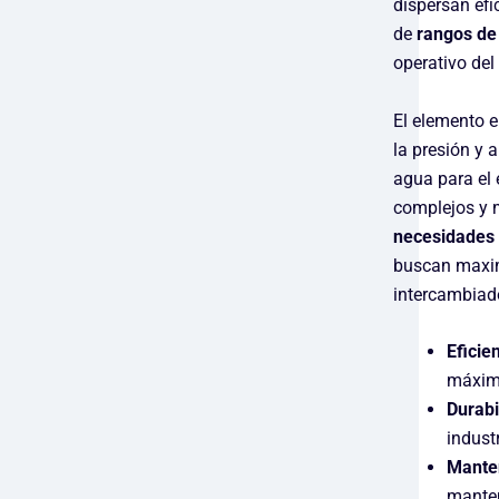
dispersan efi
de
rangos de
operativo del
El elemento e
la presión y 
agua para el 
complejos y 
necesidades
buscan maximi
intercambiado
Eficie
máxima
Durabi
indust
Mante
manten