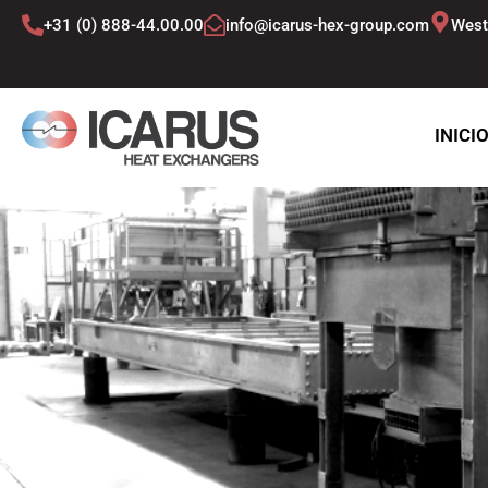
Ir
+31 (0) 888-44.00.00
info@icarus-hex-group.com
West
al
contenido
INICI