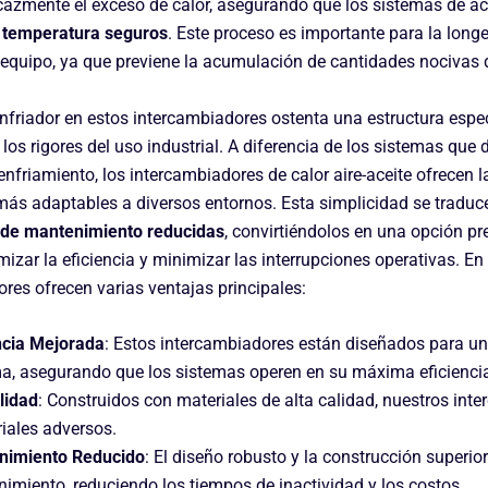
cazmente el exceso de calor, asegurando que los sistemas de ace
 temperatura seguros
. Este proceso es importante para la long
 equipo, ya que previene la acumulación de cantidades nocivas d
nfriador en estos intercambiadores ostenta una estructura espec
a los rigores del uso industrial. A diferencia de los sistemas que
enfriamiento, los intercambiadores de calor aire-aceite ofrecen 
más adaptables a diversos entornos. Esta simplicidad se tradu
 de mantenimiento reducidas
, convirtiéndolos en una opción p
zar la eficiencia y minimizar las interrupciones operativas. En
res ofrecen varias ventajas principales:
ncia Mejorada
: Estos intercambiadores están diseñados para un
, asegurando que los sistemas operen en su máxima eficienci
lidad
: Construidos con materiales de alta calidad, nuestros int
riales adversos.
nimiento Reducido
: El diseño robusto y la construcción superi
imiento, reduciendo los tiempos de inactividad y los costos.