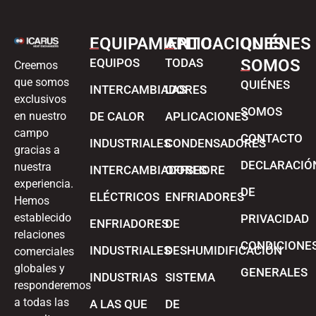
EQUIPAMIENTO
APLICACIONES
QUIÉNES
EQUIPOS
TODAS
SOMOS
Creemos
que somos
QUIÉNES
INTERCAMBIADORES
LAS
exclusivos
SOMOS
en nuestro
DE CALOR
APLICACIONES
campo
CONTACTO
INDUSTRIALES
CONDENSADORES
gracias a
DECLARACIÓ
nuestra
INTERCAMBIADORES
OFFSHORE
experiencia.
DE
ELÉCTRICOS
ENFRIADORES
Hemos
establecido
PRIVACIDAD
ENFRIADORES
DE
relaciones
CONDICIONE
INDUSTRIALES
DESHUMIDIFICACIÓN
comerciales
globales y
GENERALES
INDUSTRIAS
SISTEMA
responderemos
a todas las
A LAS QUE
DE