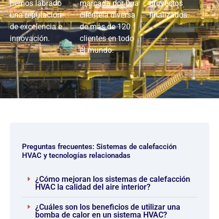
hemos labrado
marcada por una
proyectos
una reputación
clientela diversa
finalizados.
de excelencia e
de más de 120
innovación.
clientes en todo
el mundo.
Preguntas frecuentes: Sistemas de calefacción
HVAC y tecnologías relacionadas
¿Cómo mejoran los sistemas de calefacción
HVAC la calidad del aire interior?
¿Cuáles son los beneficios de utilizar una
bomba de calor en un sistema HVAC?