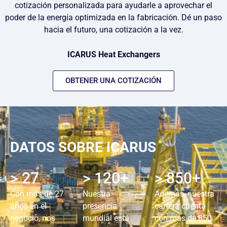
cotización personalizada para ayudarle a aprovechar el
poder de la energía optimizada en la fabricación. Dé un paso
hacia el futuro, una cotización a la vez.
ICARUS Heat Exchangers
OBTENER UNA COTIZACIÓN
DATOS SOBRE ICARUS
> 27
> 120+
> 850+
Con más de 27
Nuestra
Además, nuestra
años en el
presencia
cartera cuenta
negocio, nos
mundial está
con más de 850