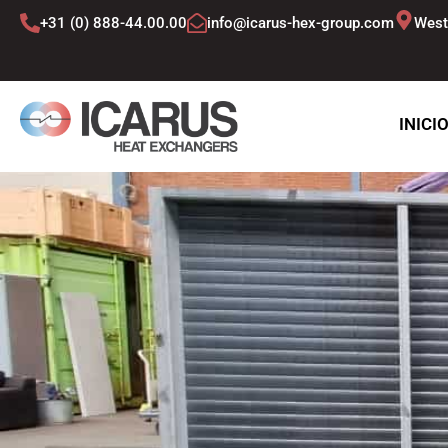
Ir
+31 (0) 888-44.00.00
info@icarus-hex-group.com
West
al
contenido
INICI