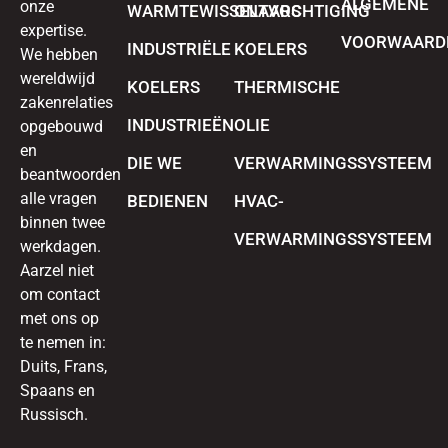
ALGEMENE
onze
WARMTEWISSELAARS
ONTVOCHTIGING
expertise.
VOORWAARD
INDUSTRIËLE
KOELERS
We hebben
wereldwijd
KOELERS
THERMISCHE
zakenrelaties
INDUSTRIEËN
OLIE
opgebouwd
en
DIE WE
VERWARMINGSSYSTEEM
beantwoorden
alle vragen
BEDIENEN
HVAC-
binnen twee
VERWARMINGSSYSTEEM
werkdagen.
Aarzel niet
om contact
met ons op
te nemen in:
Duits, Frans,
Spaans en
Russisch.