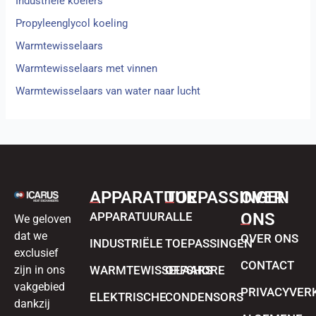
Industriële koelers
Propyleenglycol koeling
Warmtewisselaars
Warmtewisselaars met vinnen
Warmtewisselaars van water naar lucht
APPARATUUR
TOEPASSINGEN
OVER
APPARATUUR
ALLE
ONS
We geloven
dat we
OVER ONS
INDUSTRIËLE
TOEPASSINGEN
exclusief
CONTACT
zijn in ons
WARMTEWISSELAARS
OFFSHORE
vakgebied
PRIVACYVER
ELEKTRISCHE
CONDENSORS
dankzij