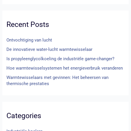
e
k
Recent Posts
n
a
Ontvochtiging van lucht
a
r
De innovatieve water-lucht warmtewisselaar
:
Is propyleenglycolkoeling de industriële game-changer?
Hoe warmtewisselsystemen het energieverbruik veranderen
Warmtewisselaars met gevinnen: Het beheersen van
thermische prestaties
Categories