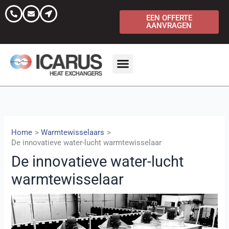
Ga
naar
EEN OFFERTE
AANVRAGEN
de
inhoud
NEEM CONTACT OP MET
Home
Warmtewisselaars
De innovatieve water-lucht warmtewisselaar
De innovatieve water-lucht
warmtewisselaar